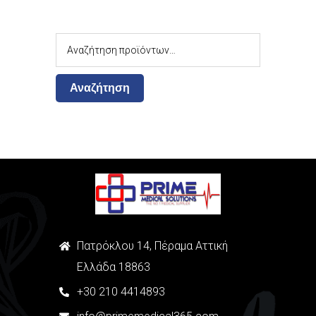
Αναζήτηση
Πατρόκλου 14, Πέραμα Αττική
Ελλάδα 18863
+
30
210 4414893