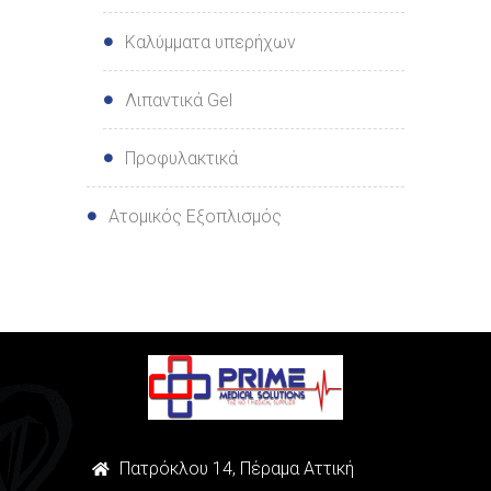
Καλύμματα υπερήχων
Λιπαντικά Gel
Προφυλακτικά
Ατομικός Εξοπλισμός
Πατρόκλου 14, Πέραμα Αττική