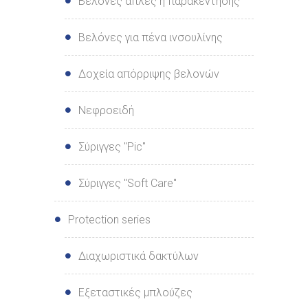
Βελόνες απλές ή παρακέντησης
Βελόνες για πένα ινσουλίνης
Δοχεία απόρριψης βελονών
Νεφροειδή
Σύριγγες "Pic"
Σύριγγες "Soft Care"
Protection series
Διαχωριστικά δακτύλων
Εξεταστικές μπλούζες